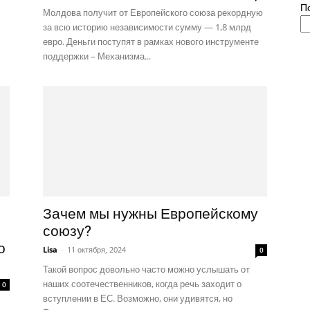
П
Молдова получит от Европейского союза рекордную
за всю историю независимости сумму — 1,8 млрд
евро. Деньги поступят в рамках нового инструменте
поддержки – Механизма...
Зачем мы нужны Европейскому
союзу?
о
Lisa
-
11 октября, 2024
0
Такой вопрос довольно часто можно услышать от
наших соотечественников, когда речь заходит о
0
вступлении в ЕС. Возможно, они удивятся, но