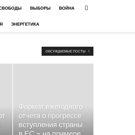
 СВОБОДЫ
ВЫБОРЫ
ВОЙНА
Я
ЭНЕРГЕТИКА
ОБСУЖДАЕМЫЕ ПОСТЫ
Формат ежегодного
ют
отчета о прогрессе
в
вступления страны
в ЕС – на примере