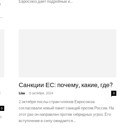
Евросоюз дает подробные и...
а
..
Санкции ЕС: почему, какие, где?
и
Lisa
-
8 октября, 2024
0
2 октября послы стран-членов Евросоюза
согласовали новый пакет санкций против России. На
0
этот раз он направлен против гибридных угроз. Его
о
вступление в силу ожидается...