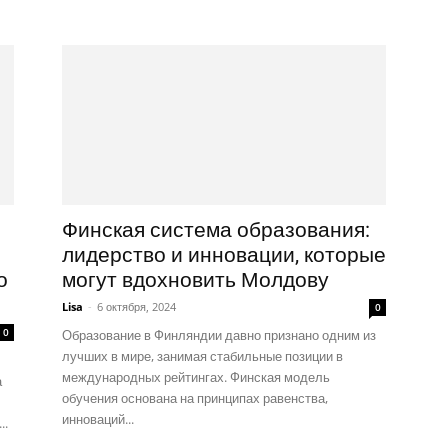
Финская система образования:
лидерство и инновации, которые
о
могут вдохновить Молдову
Lisa
-
6 октября, 2024
0
0
Образование в Финляндии давно признано одним из
лучших в мире, занимая стабильные позиции в
международных рейтингах. Финская модель
а
обучения основана на принципах равенства,
инноваций...
..