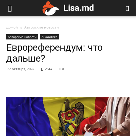
Домой
Авторские новости
Авторские новости
Аналитика
Еврореферендум: что
дальше?
22 октября, 2024
2514
0