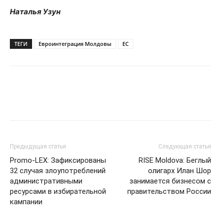
Наталья Узун
ТЕГИ
Евроинтеграция Молдовы
ЕС
Предыдущая статья
Следующая статья
Promo-LEX: Зафиксированы
RISE Moldova: Беглый
32 случая злоупотреблений
олигарх Илан Шор
административными
занимается бизнесом с
ресурсами в избирательной
правительством России
кампании