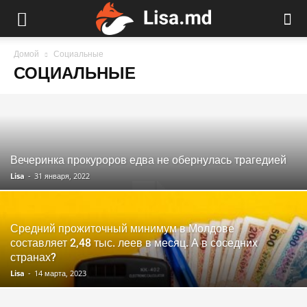
Домой
Социальные
СОЦИАЛЬНЫЕ
Вечеринка прокуроров едва не обернулась трагедией
Lisa
-
31 января, 2022
Средний прожиточный минимум в Молдове
составляет 2,48 тыс. леев в месяц. А в соседних
странах?
Lisa
-
14 марта, 2023