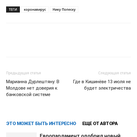
ТЕГИ
коронавирус
Нику Попеску
Предыдущая статья
Следующая статья
Марианна Дурлештяну: В
Где в Кишинёве 13 июля не
Молдове нет доверия к
будет электричества
банковской системе
ЭТО МОЖЕТ БЫТЬ ИНТЕРЕСНО
ЕЩЕ ОТ АВТОРА
Европарламент одобрил новый