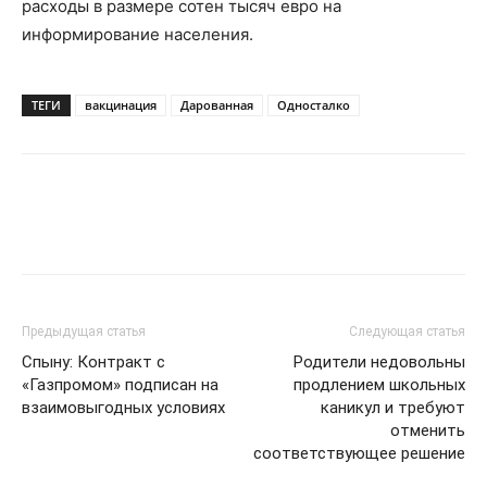
расходы в размере сотен тысяч евро на
информирование населения.
ТЕГИ
вакцинация
Дарованная
Односталко
Предыдущая статья
Следующая статья
Спыну: Контракт с
Родители недовольны
«Газпромом» подписан на
продлением школьных
взаимовыгодных условиях
каникул и требуют
отменить
соответствующее решение