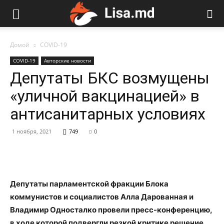
Домой
COVID-19
COVID-19
Авторские новости
Депутаты БКС возмущены
«уличной вакцинацией» в
антисанитарных условиях
1 ноября, 2021
749
0
Депутаты парламентской фракции Блока
коммунистов и социалистов Алла Дарованная и
Владимир Односталко провели пресс-конференцию,
в ходе которой подвергли резкой критике решение