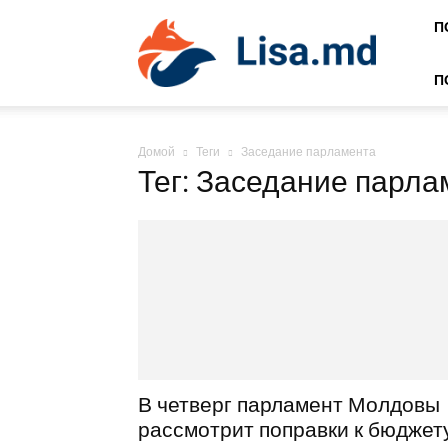
Lisa
П
П
Домой
Теги
Заседание парламента
Тег: Заседание парла
В четверг парламент Молдовы
рассмотрит поправки к бюджет