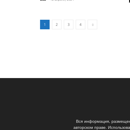
1
2
3
4
Вся информация, размещенн
авторском праве. Использов