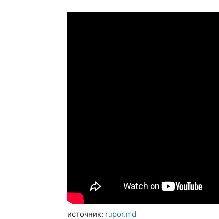
источник:
rupor.md