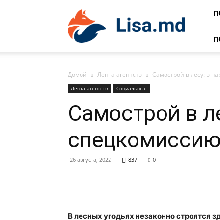
Lisa
П
П
Домой
Лента агентств
Самострой в лесу: в п
Лента агентств
Социальные
Самострой в л
спецкомиссию
26 августа, 2022
837
0
В лесных угодьях незаконно строятся з