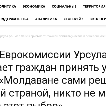
ОЛИТИКА
ЭКОНОМИКА
СОЦИАЛЬНЫЕ
ТЕРРИТОРИЯ
ОДДЕРЖАТЬ LISA
АНАЛИТИКА
СТОП-ФЕЙК
ЭКОЛОГ
сула фон дер Ляйен призывает граждан принять участие в референдуме:.
Еврокомиссии Урсула
ет граждан принять у
«Молдаване сами реш
й страной, никто не 
 этот выбор»