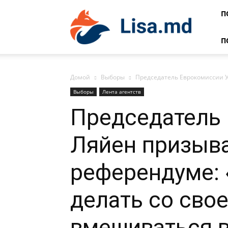
Lisa
П
П
Домой
Выборы
Председатель Еврокомиссии Ур
Выборы
Лента агентств
Председатель 
Ляйен призыва
референдуме: 
делать со свое
вмешиваться в