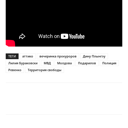
ТЕГИ
аттико
вечеринка прокуроров
Дину Плынгэу
Лилия Бураковски
МВД
Молдова
Подарилов
Полиция
Ревенко
Территория свободы