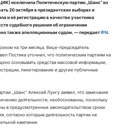
ЦИК) исключила Политическую партию „Шанс” из
ать 20 октября в президентских выборах и
ла и её регистрацию в качестве участника
ксте судебного решения об ограничении
ано также апелляционным судом, — передает
IPN
.
роком на три месяца. Вице-председатель
вел Постика уточнил, что политическим партиям на
щено основывать средства массовой информации,
нстрации, пикетирование и другие публичные
ртии ,,Шанс” Алексей Лунгу заявил, что замечания
ничению деятельности, необоснованны, поскольку
ны в предусмотренные законодательством сроки.
я, согласно которым деятельность партии не
тельной кампании.