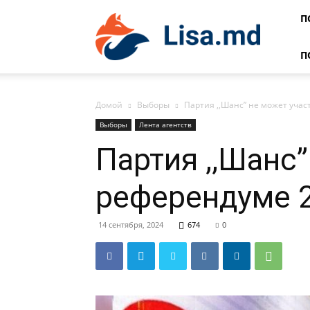
Lisa
П
П
Домой
Выборы
Партия ,,Шанс” не может учас
Выборы
Лента агентств
Партия ,,Шанс”
референдуме 2
14 сентября, 2024
674
0