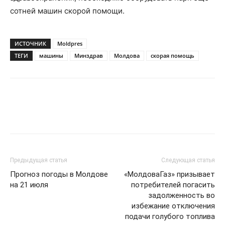
сотней машин скорой помощи.
ИСТОЧНИК
Moldpres
ТЕГИ
машины
Минздрав
Молдова
скорая помощь
Предыдущая статья
Следующая статья
Прогноз погоды в Молдове
«МолдоваГаз» призывает
на 21 июля
потребителей погасить
задолженность во
избежание отключения
подачи голубого топлива