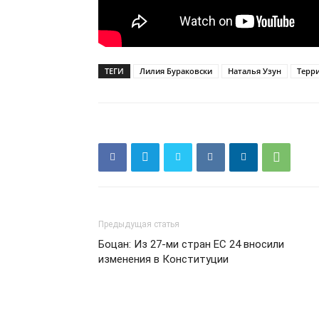
ТЕГИ
Лилия Бураковски
Наталья Узун
Терр
Предыдущая статья
Боцан: Из 27-ми стран ЕС 24 вносили
изменения в Конституции