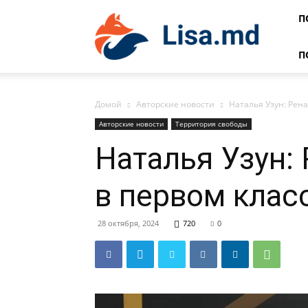
Lisa
П
П
Домой
Авторские новости
Наталья Узун: Рена
Авторские новости
Территория свободы
Наталья Узун: 
в первом клас
28 октября, 2024
720
0