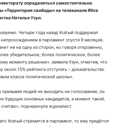
электорату определиться самостоятельно.
ы «Территория свободы» на телеканале Rlive
стка Наталья Узун.
азуемо. Четыре года назад Усатый поддержал
о непрохождением в парламент спустя 9 месяцев.
анет ни на одну из сторон, но говоря откровенно,
олее убедительное, более политическое, более
у моменту решение», заявила Узун, отметив, что
 около 15% рейтинга отступать – доказательство
ервом классе политической школы».
о призывая людей не выходить на голосование, он
х будущих основных кандидатов, а момент такой,
я считаю», подчеркнула журналист.
ато Усатый стремится в парламент, то ему придётся