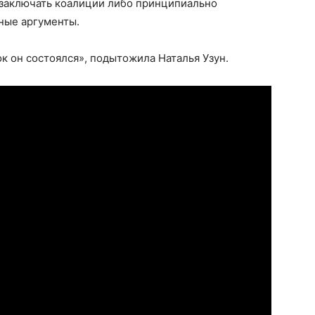
 заключать коалиции либо принципиально
ные аргументы.
к он состоялся», подытожила Наталья Узун.