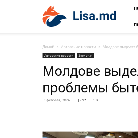
Lisa
П
П
Домой
Авторские новости
Молдове выделят 6
Авторские новости
Экология
Молдове выдел
проблемы быт
1 февраля, 2024
692
0