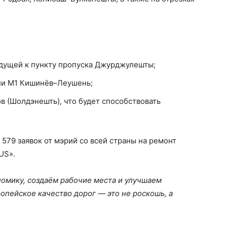
едущей к пункту пропуска Джурджулешты;
али M1 Кишинёв–Леушень;
в (Шолдэнешть), что будет способствовать
579 заявок от мэрий со всей страны на ремонт
US».
номику, создаём рабочие места и улучшаем
опейское качество дорог — это не роскошь, а