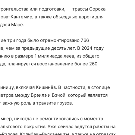
троительства или подготовки, — трассы Сорока–
ва–Кантемир, а также объездные дороги для
дзея Маре.
ние три года было отремонтировано 766
е, чем за предыдущие десять лет. В 2024 году,
нию в размере 1 миллиарда леев, из общего
да, планируется восстановление более 260
иницу, включая Кишинёв. В частности, в столице
метров между Брэилэ и Бэчой, который является
 важную роль в транзите грузов.
ремьер, никогда не ремонтировались с момента
альтового покрытия. Уже сейчас ведутся работы на
Рэдоая, Колибаш–Вулкэнешты, а также на отрезках