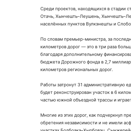
Среди проектов, находящихся в стадии с
Отачь, Хынчешть–Леушень, Хынчешть–Лео
населённых пунктов Вулкэнешты и Слобо
По словам премьер-министра, за послед
километров дорог — это в три раза больш
благодаря дополнительному финансирова
бюджета Дорожного фонда в 2,7 миллиар
километров региональных дорог.
Работы затронут 31 административную ед
будет реконструирован участок в 6 кило
частью южной объездной трассы и играет
Многие из этих дорог, как подчеркнул п
обретения независимости и не имели асф
участках Болбоака–Хырбовэц, Сынжерей–