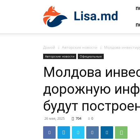
Lisa
П
П
Домой
Авторские новости
Молдова инвестируе
Авторские новости
Официальные
Молдова инвес
дорожную инфр
будут построе
26 мая, 2025
704
0