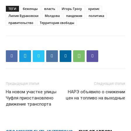
ТЕГИ
беженцы
власть
Игорь Гросу
кризис
Лилия Бураковски
Молдова
пандемия
политика
правительство
Территория свободы
Предыдущая статья
Следующая статья
На новом участке улицы
НАРЭ объявило о снижении
Чуфля приостановлено
цен на топливо на выходные
движение транспорта