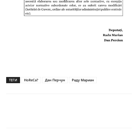
ТЕГИ
HoReCa?
Дан Перчун
Раду Мариан