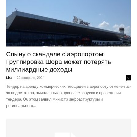
Спыну о скандале с аэропортом:
Группировка Шора может потерять
миллиардные доходы
Lisa
-
22 февраля, 2024
0
Тендер на аренду коммерческих площадей в аэропорту отменен из-
за недостатков, выявленных в процессе запуска и проведения
тендера. Об этом заявил министр инфраструктуры и
регионального...