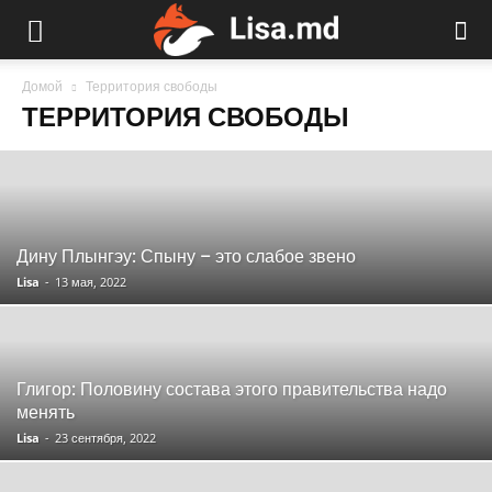
Домой
Территория свободы
ТЕРРИТОРИЯ СВОБОДЫ
Дину Плынгэу: Спыну – это слабое звено
Lisa
-
13 мая, 2022
Глигор: Половину состава этого правительства надо
менять
Lisa
-
23 сентября, 2022