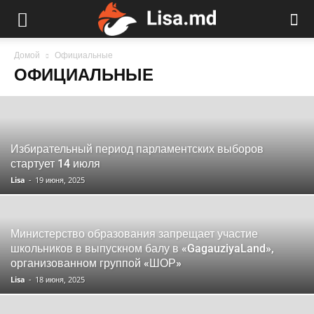
Домой
Официальные
ОФИЦИАЛЬНЫЕ
Избирательный период парламентских выборов
стартует 14 июля
Lisa
-
19 июня, 2025
Министерство образования запрещает участие
школьников в выпускном балу в «GagauziyaLand»,
организованном группой «ШОР»
Lisa
-
18 июня, 2025