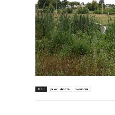
ТЕГИ
река Чуболта
экология