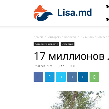
Lisa
П
П
Домой
Авторские новости
17 миллионов леев
Авторские новости
Экология
17 миллионов 
25 июля, 2024
479
0