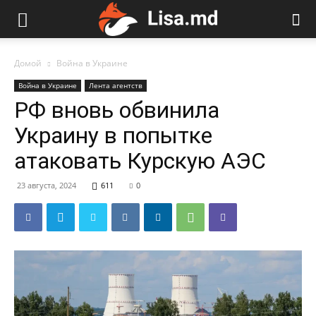
Домой
Война в Украине
Война в Украине
Лента агентств
РФ вновь обвинила
Украину в попытке
атаковать Курскую АЭС
23 августа, 2024
611
0