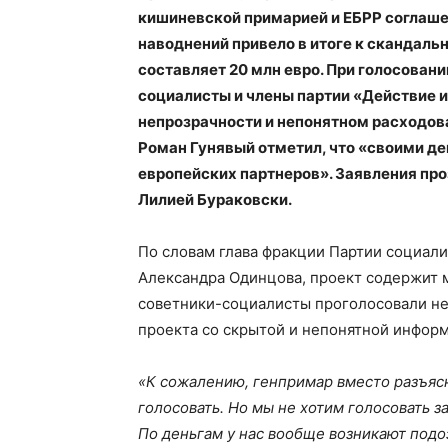
кишиневской примарией и ЕБРР соглаше
наводнений привело в итоге к скандал
составляет 20 млн евро. При голосован
социалисты и члены партии «Действие и
непрозрачности и непонятном расходова
Роман Гунявый отметил, что «своими д
европейских партнеров». Заявления про
Лилией Бураковски.
По словам глава фракции Партии социал
Александра Одинцова, проект содержит м
советники-социалисты проголосовали не 
проекта со скрытой и непонятной информ
«К сожалению, генпримар вместо разъясн
голосовать. Но мы не хотим голосовать з
По деньгам у нас вообще возникают подо