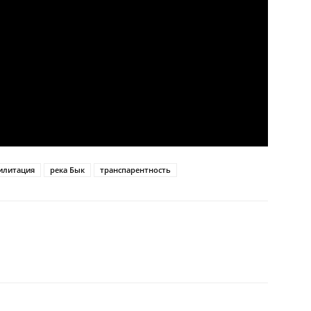
илитация
река Бык
транспарентность