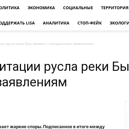
ОЛИТИКА
ЭКОНОМИКА
СОЦИАЛЬНЫЕ
ТЕРРИТОРИЯ
ОДДЕРЖАТЬ LISA
АНАЛИТИКА
СТОП-ФЕЙК
ЭКОЛОГ
ии русла реки Бык привел к скандальным заявлениям
итации русла реки Бы
заявлениям
вает жаркие споры. Подписанное в итоге между