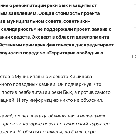
ние о реабилитации реки Бык и защиты от
ьным заявлениям. Общая стоимость проекта
ии в муниципальном совете, советники-
 солидарность» не поддержали проект, заявив о
нии средств. Эксперт в области девелопмента
ействиями примария фактически дискредитирует
звучали в передаче «Территория свободы» с
П
истов в Муниципальном совете Кишинева
ного подводных камней. Он подчеркнул, что
против реабилитации реки Бык, а против самого
ацией. И эту информацию никто не объяснил.
ений, пошел в атаку, обвиняя нас в нежелании
а проекты, которые несут популистский характер.
зрения. Чтобы вы понимали, на 5 млн евро