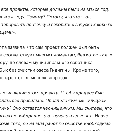
 все проекты, которые должны были начаться год,
 в этом году. Почему? Потому, что этот год
еререзать ленточку и говорить о запуске каких-то
вцами».
па заявила, что сам проект должен был быть
не соответствует многим моментам, без которых его
меру, по словам муниципального советника,
Бык без очистки озера Гидигичь. Кроме того,
нспарентен во многих вопросах.
в отношении этого проекта. Чтобы процесс был
делать все правильно. Предположим, мы очищаем
дигичь? Оно остается неочищенным. Мы считаем, что
ься не выборочно, а от начала и до конца. Иначе
роме того, до начала работ по очистке необходимо
чистной станции — то, что там есть на данный