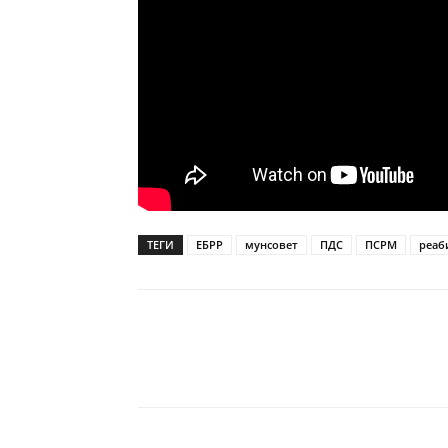
ТЕГИ
ЕБРР
мунсовет
ПДС
ПСРМ
реаб