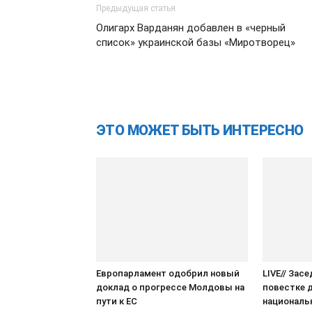
Предыдущая статья
Олигарх Варданян добавлен в «черный
список» украинской базы «Миротворец»
ЭТО МОЖЕТ БЫТЬ ИНТЕРЕСНО
Европарламент одобрил новый
LIVE// Зас
доклад о прогрессе Молдовы на
повестке 
пути к ЕС
националь