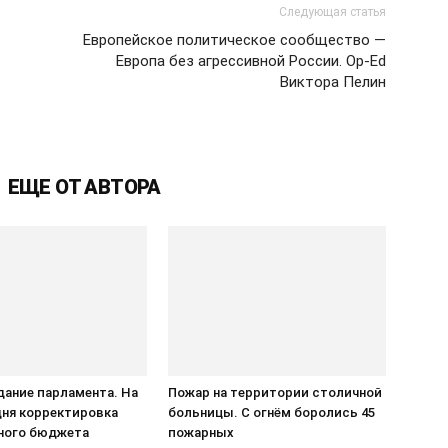
Следующая статья
Европейское политическое сообщество —
Европа без агрессивной России. Op-Ed
Виктора Пелин
ЕЩЕ ОТ АВТОРА
едание парламента. На
Пожар на территории столичной
дня корректировка
больницы. С огнём боролись 45
ного бюджета
пожарных