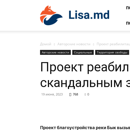
Lisa
П
П
Домой
Авторские новости
Проект реабилитац
Авторские новости
Социальные
Территория свободы
Проект реабил
скандальным 
19 июня, 2023
768
0
Проект благоустройства реки Бык вызы