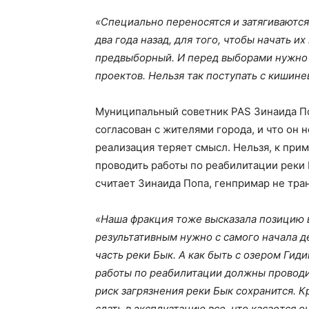
«Специально переносятся и затягиваются
два года назад, для того, чтобы начать их
предвыборный. И перед выборами нужно п
проектов. Нельзя так поступать с кишине
Муниципальный советник PAS Зинаида По
согласован с жителями города, и что он 
реализация теряет смысл. Нельзя, к при
проводить работы по реабилитации реки 
считает Зинаида Попа, генпримар не тра
«Наша фракция тоже высказала позицию 
результативным нужно с самого начала 
часть реки Бык. А как быть с озером Ги
работы по реабилитации должны проводит
риск загрязнения реки Бык сохранится. К
сдать в эксплуатацию все, что касается о