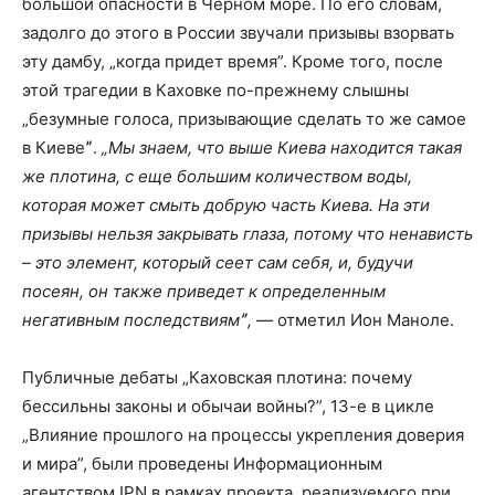
большой опасности в Черном море. По его словам,
задолго до этого в России звучали призывы взорвать
эту дамбу, „когда придет время”. Кроме того, после
этой трагедии в Каховке по-прежнему слышны
„безумные голоса, призывающие сделать то же самое
в Киевеˮ.
„Мы знаем, что выше Киева находится такая
же плотина, с еще большим количеством воды,
которая может смыть добрую часть Киева. На эти
призывы нельзя закрывать глаза, потому что ненависть
– это элемент, который сеет сам себя, и, будучи
посеян, он также приведет к определенным
негативным последствиямˮ, —
отметил Ион Маноле.
Публичные дебаты „Каховская плотина: почему
бессильны законы и обычаи войны?”, 13-е в цикле
„Влияние прошлого на процессы укрепления доверия
и мира”, были проведены Информационным
агентством IPN в рамках проекта, реализуемого при