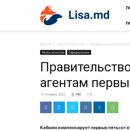
Lisa
П
П
Домой
Лента агентств
Правительство компен
Лента агентств
Официальные
Правительств
агентам первы
31 января, 2022
740
0
Кабмин компенсирует первые пятьсот 