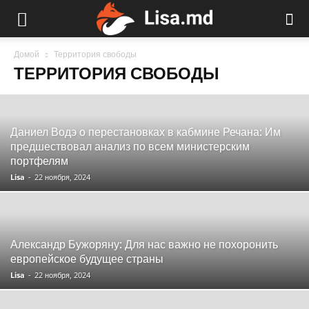
Домой
Территория свободы
ТЕРРИТОРИЯ СВОБОДЫ
Даниел Водэ о перестановках в кабмине Речана: Им
предшествовал анализ по всем министерским
портфелям
Lisa
-
22 ноября, 2024
Александр Бужоряну: Для нас важно не похоронить
европейское будущее страны
Lisa
-
22 ноября, 2024