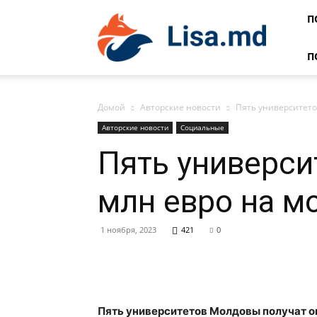
Lisa
П
П
Домой
Авторские новости
Пять университето
Авторские новости
Социальные
Пять универси
млн евро на м
1 ноября, 2023
421
0
Пять университетов Молдовы получат ок