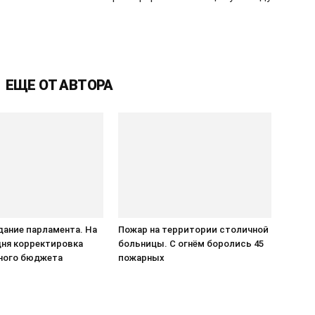
ЕЩЕ ОТ АВТОРА
едание парламента. На
Пожар на территории столичной
дня корректировка
больницы. С огнём боролись 45
ного бюджета
пожарных