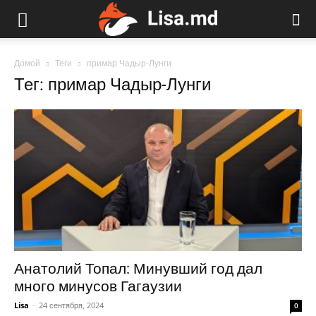
Домой
Теги
примар Чадыр-Лунги
Тег: примар Чадыр-Лунги
Анатолий Топал: Минувший год дал
много минусов Гагаузии
Lisa
-
24 сентября, 2024
0