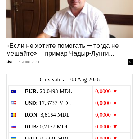
«Если не хотите помогать — тогда не
мешайте» — примар Чадыр-Лунги...
Lisa
-
14 июня, 2024
0
Curs valutar: 08 Aug 2026
EUR
: 20,0493 MDL
0,0000 ▼
USD
: 17,3737 MDL
0,0000 ▼
RON
: 3,8154 MDL
0,0000 ▼
RUB
: 0,2137 MDL
0,0000 ▼
UAH
: 0,3881 MDL
0,0000 ▼