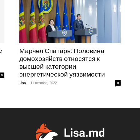
м
Марчел Спатарь: Половина
домохозяйств относятся к
высшей категории
энергетической уязвимости
0
Lisa
-
11 октября, 2022
0