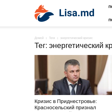
Lisa
П
П
Домой
Теги
энергетический кризис
Тег: энергетический к
Кризис в Приднестровье:
Красносельский признал