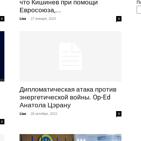
что Кишинев при помощи
П
Евросоюза,...
Lisa
-
27 января, 2025
0
0
Дипломатическая атака против
энергетической войны. Op-Ed
Анатола Цэрану
Lisa
-
28 октября, 2022
0
0